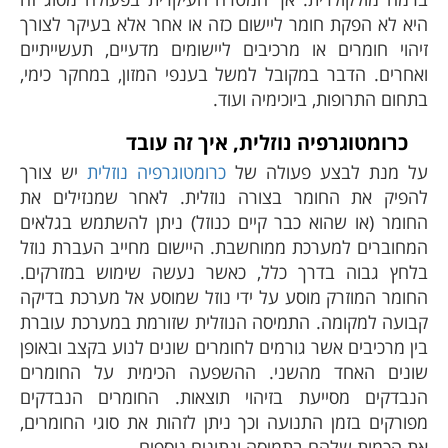
היא לא הפקת חומר ליישום כזה או אחר אלא בעיקר לצורך
זיהוי חומרים או מרכיבים ליישומים מדעיים, תעשייתיים
ואחרים. הדבר במקובל למשל בענפי המזון, במחקר כימי,
בתחום התרופות, ביוכימיה ועוד.
כרומטוגרפיה נוזלית, איך זה עובד
על מנת לבצע פעולה של
כרומטוגרפיה נוזלית
יש צורך
להפיק את החומר בצורה נוזלית. לאחר שמנזילים את
החומר (או שהוא כבר קיים כנוזל) ניתן להשתמש בגלאים
המחוברים למערכת ממוחשבת. היישום מחייב העברת נוזל
בלחץ גבוה בדרך כלל, כאשר נעשה שימוש במזרקים.
החומר המוזרק מוסע על ידי נוזל שמוסע אל מערכת בדיקה
קבועה למקומה. התמיסה הנוזלית שזורמת במערכת עוברת
בין מרכיבים אשר גורמים לחומרים שונים לנוע בקצב ובאופן
שונים האחד מהשני. ההשפעה הכימית על החומרים
הנבדקים מסייעת בזיהוי תוצאות. החומרים הנבדקים
מפורקים בזמן התנועה וכך ניתן לזהות את סוגי החומרים,
את הכמות שלהם בתמיסה ונתונים נוספים.