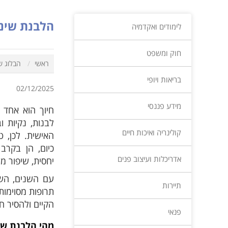
הלבנת שיני
לימודים ואקדמיה
חוק ומשפט
ראשי
הבלוג ש
בריאות ויופי
02/12/2025
מידע פננסי
חיוך הוא אחד 
לבנות, נקיות 
קולינריה ואיכות חיים
האישית. לכן, 
כיום, הן בקרב
אדריכלות ועיצוב פנים
יחסית, שיפור מ
עם השנים, השי
תיירות
תרופות מסוימות
הקיים ולהסיר 
פנאי
מהי הלבנת שינ