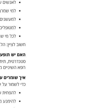
לאנשים עם
למי שמרבה
למעשנים 
למטופלים
לכל מי שר
חשוב לציין: הל
האם יש תופעו
סטנדרטית, תיתכ
רופא השיניים מ
איך שומרים ע
כדי לשמור על שי
להפחית שת
להימנע מע